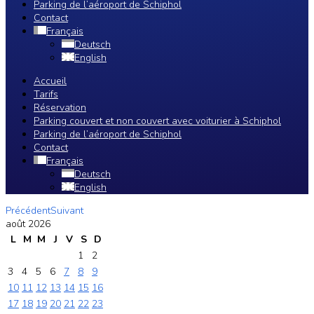
Parking de l’aéroport de Schiphol
Contact
Français
Deutsch
English
Accueil
Tarifs
Réservation
Parking couvert et non couvert avec voiturier à Schiphol
Parking de l’aéroport de Schiphol
Contact
Français
Deutsch
English
Précédent
Suivant
août
2026
L
M
M
J
V
S
D
1
2
3
4
5
6
7
8
9
10
11
12
13
14
15
16
17
18
19
20
21
22
23