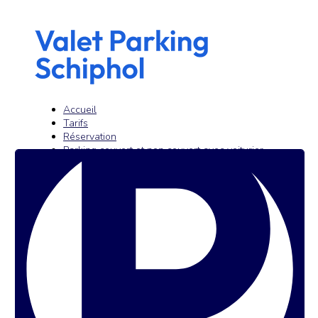
Accueil
Tarifs
Réservation
Parking couvert et non couvert avec voiturier
à Schiphol
Parking de l’aéroport de Schiphol
Contact
Français
Deutsch
English
Accueil
Tarifs
Réservation
Parking couvert et non couvert avec voiturier
à Schiphol