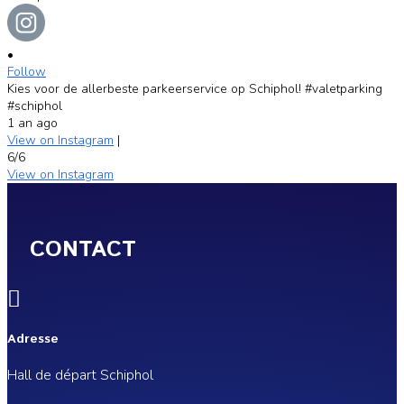
•
Follow
Kies voor de allerbeste parkeerservice op Schiphol! #valetparking
#schiphol
1 an ago
View on Instagram
|
6/6
View on Instagram
CONTACT

Adresse
Hall de départ Schiphol