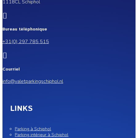
1118CL Schiphol

Bureau téléphonique
+31(0) 297 785 515

Courriel
info@valetparkingschiphol.nl
LINKS
Parking à Schiphol
Parking intérieur à Schiphol