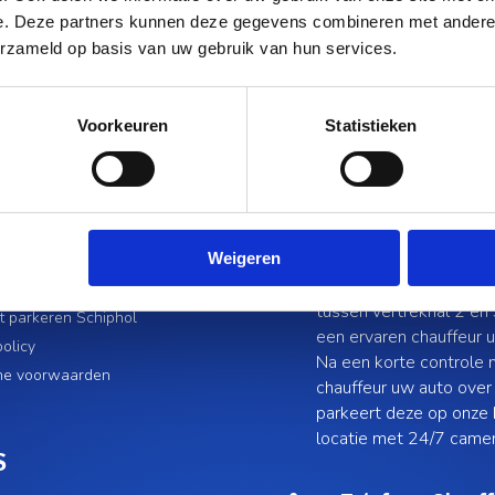
e. Deze partners kunnen deze gegevens combineren met andere i
erzameld op basis van uw gebruik van hun services.
Voorkeuren
Statistieken
Valet Parking S
Weigeren
Bij aankomst parkeert 
n Schiphol
tussen vertrekhal 2 en 
t parkeren Schiphol
een ervaren chauffeur 
policy
Na een korte controle
ne voorwaarden
chauffeur uw auto over
parkeert deze op onze 
locatie met 24/7 camer
S