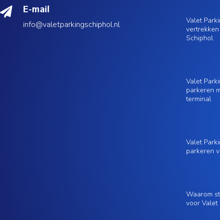
E-mail

Valet Park
info@valetparkingschiphol.nl
vertrekken
Schiphol
Valet Park
parkeren m
terminal
Valet Parki
parkeren v
Waarom ste
voor Valet