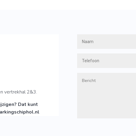
en vertrekhal 2&3.
jzigen? Dat kunt
arkingschiphol.nl