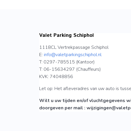
Valet Parking Schiphol
1118CL Vertrekpassage Schiphol
E:
info@valetparkingschiphol.nl
T: 0297-785515 (Kantoor)
T: 06-15634297 (Chauffeurs)
KVK: 74048856
Let op: Het afleveradres van uw auto is tuss
Wilt u uw tijden en/of vluchtgegevens wi
doorgeven per mail : wijzigingen@valetp