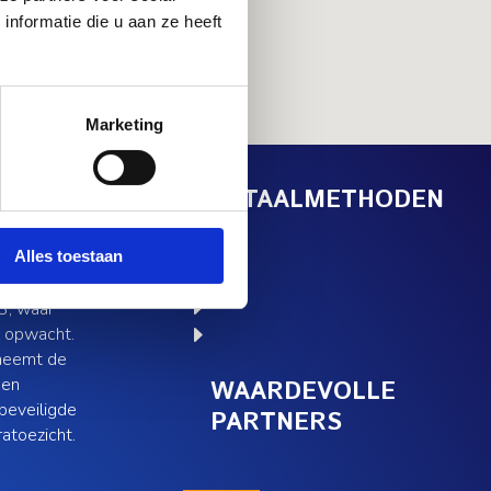
nformatie die u aan ze heeft
Marketing
chiphol
BETAALMETHODEN
Alles toestaan
E
u uw auto
E
3, waar
u opwacht.
E
 neemt de
 en
WAARDEVOLLE
beveiligde
PARTNERS
atoezicht.