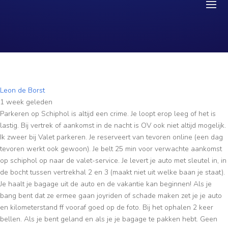
Leon de Borst
1 week geleden
Parkeren op Schiphol is altijd een crime. Je loopt erop leeg of het is
lastig. Bij vertrek of aankomst in de nacht is OV ook niet altijd mogelijk.
Ik zweer bij Valet parkeren. Je reserveert van tevoren online (een dag
tevoren werkt ook gewoon). Je belt 25 min voor verwachte aankomst
op schiphol op naar de valet-service. Je levert je auto met sleutel in, in
de bocht tussen vertrekhal 2 en 3 (maakt niet uit welke baan je staat).
Je haalt je bagage uit de auto en de vakantie kan beginnen! Als je
bang bent dat ze ermee gaan joyriden of schade maken zet je je auto
en kilometerstand ff vooraf goed op de foto. Bij het ophalen 2 keer
bellen. Als je bent geland en als je je bagage te pakken hebt. Geen