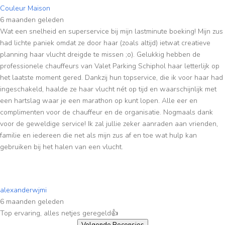
Couleur Maison
6 maanden geleden
Wat een snelheid en superservice bij mijn lastminute boeking! Mijn zus
had lichte paniek omdat ze door haar (zoals altijd) ietwat creatieve
planning haar vlucht dreigde te missen ;o). Gelukkig hebben de
professionele chauffeurs van Valet Parking Schiphol haar letterlijk op
het laatste moment gered. Dankzij hun topservice, die ik voor haar had
ingeschakeld, haalde ze haar vlucht nét op tijd en waarschijnlijk met
een hartslag waar je een marathon op kunt lopen. Alle eer en
complimenten voor de chauffeur en de organisatie. Nogmaals dank
voor de geweldige service! Ik zal jullie zeker aanraden aan vrienden,
familie en iedereen die net als mijn zus af en toe wat hulp kan
gebruiken bij het halen van een vlucht.
alexanderwjmi
6 maanden geleden
Top ervaring, alles netjes geregeld👍