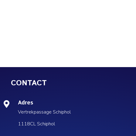
CONTACT
Adres

Vertrekpassage Schiphol
1118CL Schiphol