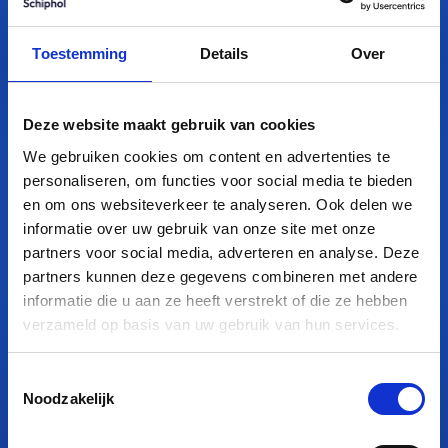
Valet Parking Schiphol: efficiënt parkeren voor een zorgeloze
Toestemming
Details
Over
reis
Waarom steeds meer reizigers kiezen voor Valet Parking
Deze website maakt gebruik van cookies
Schiphol
We gebruiken cookies om content en advertenties te
personaliseren, om functies voor social media te bieden
Valet Parking Schiphol – Comfortabel parkeren direct bij
en om ons websiteverkeer te analyseren. Ook delen we
Amsterdam Airport
informatie over uw gebruik van onze site met onze
partners voor social media, adverteren en analyse. Deze
partners kunnen deze gegevens combineren met andere
« Vorige Pagina
informatie die u aan ze heeft verstrekt of die ze hebben
verzameld op basis van uw gebruik van hun services.
Valet Parking Schiphol
Toestemmingsselectie
Noodzakelijk
Bij aankomst parkeert u uw auto tussen vertrekhal 2 en